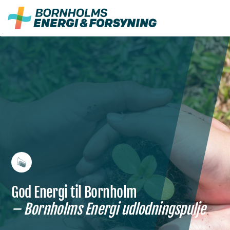
Fortsæt
til
indhold
God Energi til Bornholm
– Bornholms Energi udlodningspulje