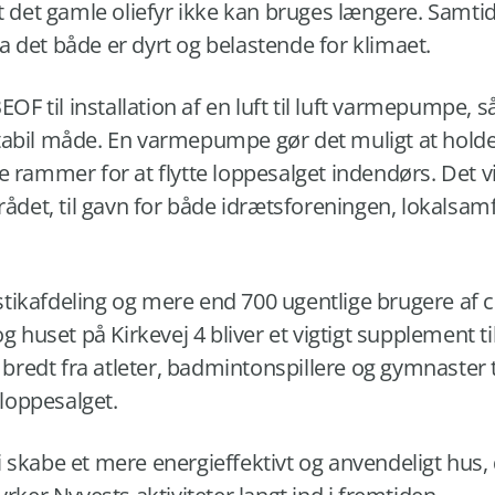
at det gamle oliefyr ikke kan bruges længere. Samtid
 det både er dyrt og belastende for klimaet.
BEOF til installation af en luft til luft varmepumpe
abil måde. En varmepumpe gør det muligt at holde h
e rammer for at flytte loppesalget indendørs. Det 
mrådet, til gavn for både idrætsforeningen, lokals
ikafdeling og mere end 700 ugentlige brugere af cen
g huset på Kirkevej 4 bliver et vigtigt supplement til 
edt fra atleter, badmintonspillere og gymnaster til
loppesalget.
 skabe et mere energieffektivt og anvendeligt hus, d