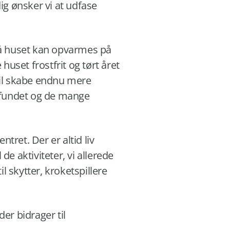
ig ønsker vi at udfase
, så huset kan opvarmes på
uset frostfrit og tørt året
vil skabe endnu mere
amfundet og de mange
tret. Der er altid liv
de aktiviteter, vi allerede
 skytter, kroketspillere
er bidrager til