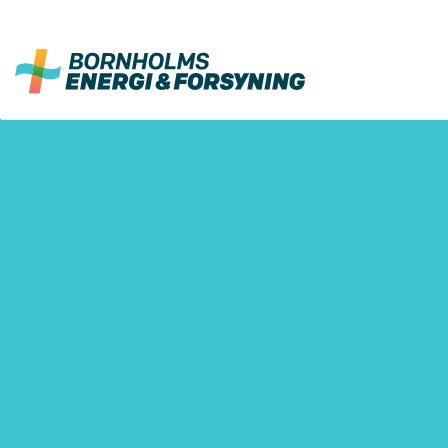
Fortsæt
til
indhold