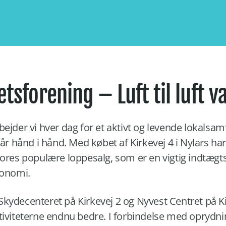
ætsforening – Luft til luft
bejder vi hver dag for et aktivt og levende lokalsam
går hånd i hånd. Med købet af Kirkevej 4 i Nylars ha
vores populære loppesalg, som er en vigtig indtægt
konomi.
kydecenteret på Kirkevej 2 og Nyvest Centret på Ki
ktiviteterne endnu bedre. I forbindelse med opryd