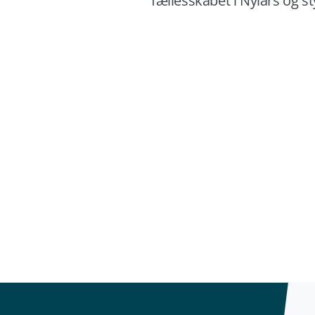
fællesskabet i Nylars og st