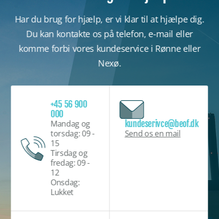
Har du brug for hjælp, er vi klar til at hjælpe dig.
Du kan kontakte os på telefon, e-mail eller
komme forbi vores kundeservice i Rønne eller
Nexø.
+45 56 900
000
kundeserivce@beof.dk
Mandag og
Send os en mail
torsdag: 09 -
15
Tirsdag og
fredag: 09 -
12
Onsdag:
Lukket