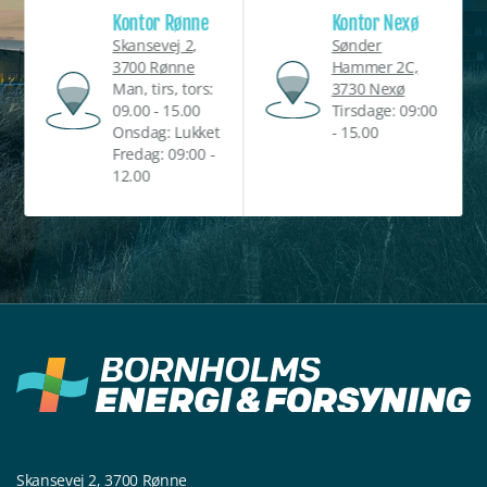
Kontor Rønne
Kontor Nexø
Skansevej 2,
Sønder
3700 Rønne
Hammer 2C,
Man, tirs, tors:
3730 Nexø
09.00 - 15.00
Tirsdage: 09:00
Onsdag: Lukket
- 15.00
Fredag: 09:00 -
12.00
Skansevej 2, 3700 Rønne