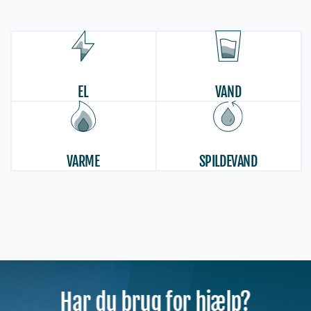
EL
VAND
VARME
SPILDEVAND
Har du brug for hjælp?