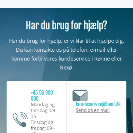
Har du brug for hjælp?
Har du brug for hjælp, er vi klar til at hjælpe dig.
Du kan kontakte os på telefon, e-mail eller
komme forbi vores kundeservice i Rønne eller
Nexø.
+45 56 900
000
kundeserivce@beof.dk
Mandag og
Send os en mail
torsdag: 09 -
15
Tirsdag og
fredag: 09 -