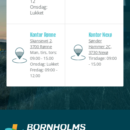
12
Onsdag:
Lukket
Kontor Rønne
Kontor Nexø
Skansevej 2,
Sønder
3700 Rønne
Hammer 2C,
Man, tirs, tors:
3730 Nexø
09.00 - 15.00
Tirsdage: 09:00
Onsdag: Lukket
- 15.00
Fredag: 09:00 -
12.00