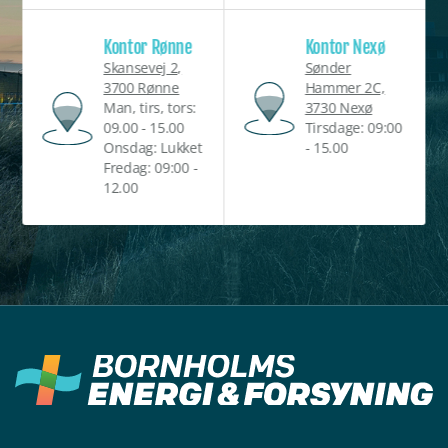
Kontor Rønne
Kontor Nexø
Skansevej 2,
Sønder
3700 Rønne
Hammer 2C,
Man, tirs, tors:
3730 Nexø
09.00 - 15.00
Tirsdage: 09:00
Onsdag: Lukket
- 15.00
Fredag: 09:00 -
12.00