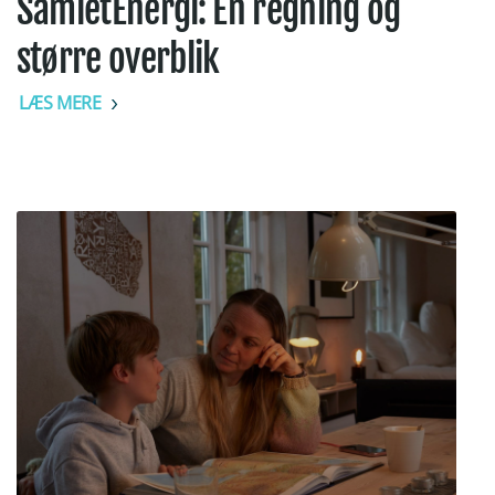
SamletEnergi: Én regning og
større overblik
LÆS MERE