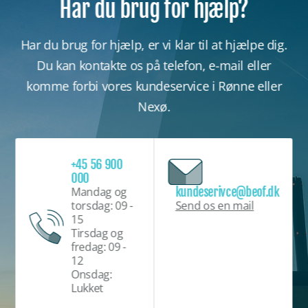
Har du brug for hjælp?
Har du brug for hjælp, er vi klar til at hjælpe dig.
Du kan kontakte os på telefon, e-mail eller
komme forbi vores kundeservice i Rønne eller
Nexø.
+45 56 900
000
kundeserivce@beof.dk
Mandag og
Send os en mail
torsdag: 09 -
15
Tirsdag og
fredag: 09 -
12
Onsdag:
Lukket