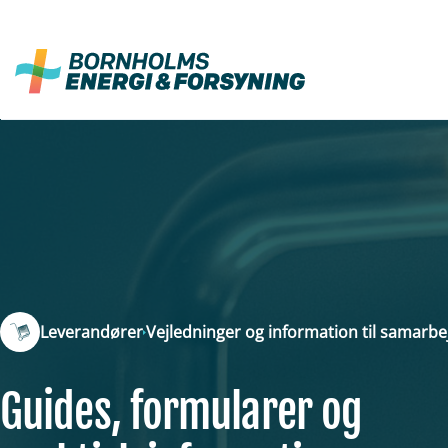
Fortsæt
til
indhold
Leverandører
Vejledninger og information til samarb
Guides, formularer og