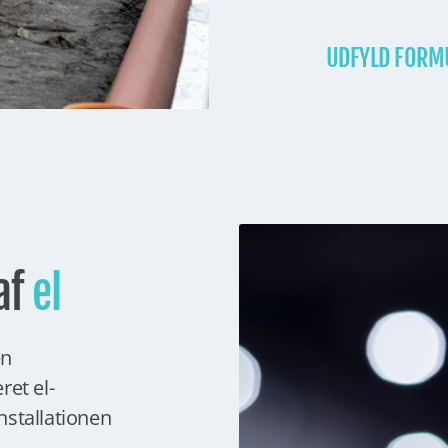
UDFYLD FORM
af
el
en
ret el-
installationen