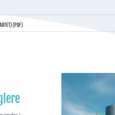
ARTET) (PDF)
lere
nvendes i