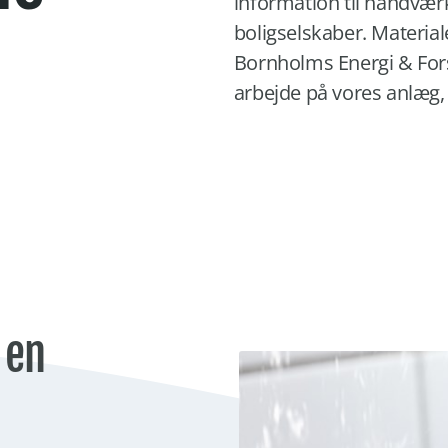
information til håndvæ
boligselskaber. Materia
Bornholms Energi & For
arbejde på vores anlæg,
 en