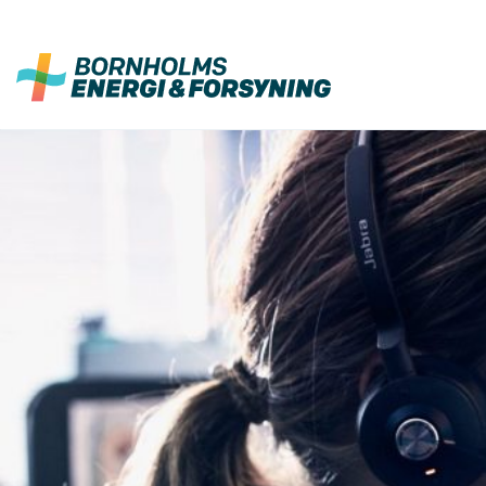
Fortsæt
til
indhold