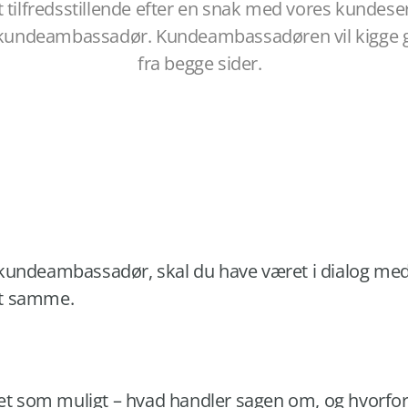
st tilfredsstillende efter en snak med vores kundese
kundeambassadør. Kundeambassadøren
vil kigge
fra begge sider.
e
kundeambassadør, skal du have været i dialog med
et samme.
ret som muligt – hvad handler sagen om, og hvorfor 