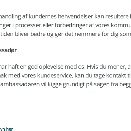
dling af kundernes henvendelser kan resultere i 
eringer i processer eller forbedringer af vores komm
ele tiden bliver bedre og gør det nemmere for dig so
assadør
 har haft en god oplevelse med os. Hvis du mener, at
 snak med vores kundeservice, kan du tage kontakt ti
bassadøren vil kigge grundigt på sagen fra begg
avn her