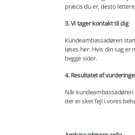
præcis du er, desto lettere
3. Vi tager kontakt til dig
Kundeambassadøren starte
løses her. Hvis din sag e
begge sider.
4. Resultatet af vurdering
Når kundeambassadøren har 
der er sket fejl i vores beh
Ambassadørens rolle