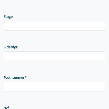
Etage
Side/dør
Postnummer
*
By
*