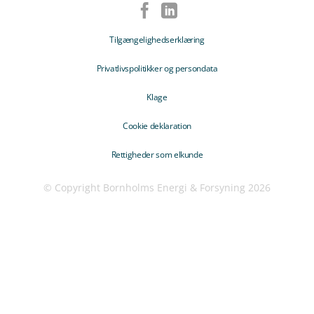
Tilgængelighedserklæring
Privatlivspolitikker og persondata
Klage
Cookie deklaration
Rettigheder som elkunde
© Copyright Bornholms Energi & Forsyning 2026
Trin
1
af
3,