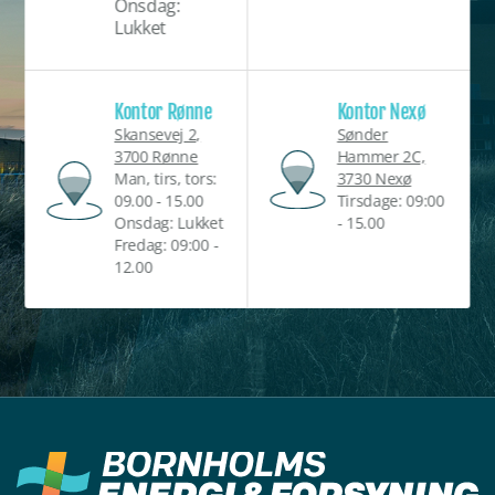
Onsdag:
Lukket
Kontor Rønne
Kontor Nexø
Skansevej 2,
Sønder
3700 Rønne
Hammer 2C,
Man, tirs, tors:
3730 Nexø
09.00 - 15.00
Tirsdage: 09:00
Onsdag: Lukket
- 15.00
Fredag: 09:00 -
12.00