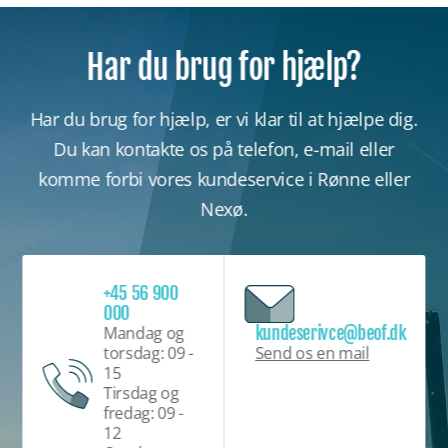
Har du brug for hjælp?
Har du brug for hjælp, er vi klar til at hjælpe dig.
Du kan kontakte os på telefon, e-mail eller
komme forbi vores kundeservice i Rønne eller
Nexø.
+45 56 900
000
kundeserivce@beof.dk
Mandag og
Send os en mail
torsdag: 09 -
15
Tirsdag og
fredag: 09 -
12