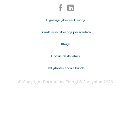
Tilgængelighedserklæring
Privatlivspolitikker og persondata
Klage
Cookie deklaration
Rettigheder som elkunde
© Copyright Bornholms Energi & Forsyning 2026
Trin
1
af
4,