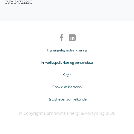
CVR: 34722293
Tilgængelighedserklæring
Privatlivspolitikker og persondata
Klage
Cookie deklaration
Rettigheder som elkunde
© Copyright Bornholms Energi & Forsyning 2026