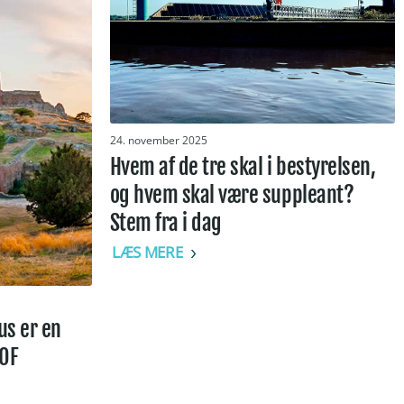
24. november 2025
Hvem af de tre skal i bestyrelsen,
og hvem skal være suppleant?
Stem fra i dag
LÆS MERE
s er en
EOF