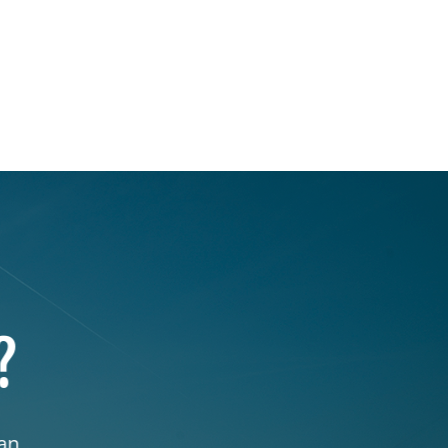
?
kan