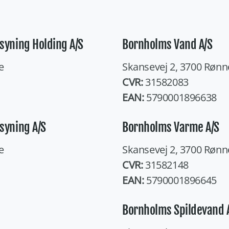
syning Holding A/S
Bornholms Vand A/S
e
Skansevej 2, 3700 Rønn
CVR:
31582083
EAN:
5790001896638
syning A/S
Bornholms Varme A/S
e
Skansevej 2, 3700 Rønn
CVR:
31582148
EAN:
5790001896645
Bornholms Spildevand 