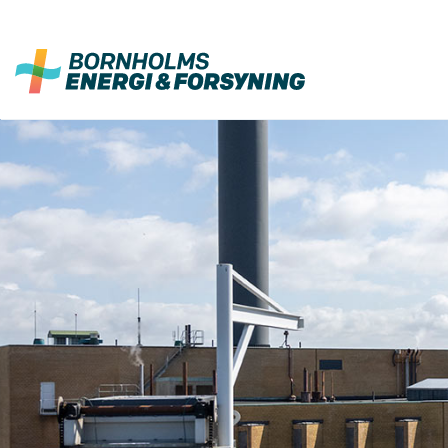
Fortsæt
til
indhold