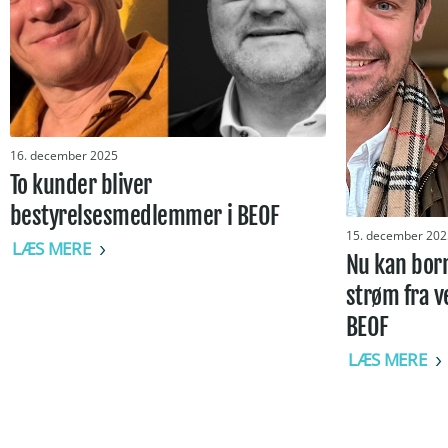
16. december 2025
To kunder bliver
bestyrelsesmedlemmer i BEOF
15. december 202
LÆS MERE
Nu kan bor
strøm fra v
BEOF
LÆS MERE