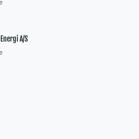
e
Energi A/S
e