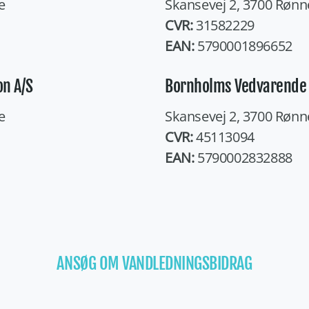
e
Skansevej 2, 3700 Rønn
CVR:
31582229
EAN:
5790001896652
n A/S
Bornholms Vedvarende 
e
Skansevej 2, 3700 Rønn
CVR:
45113094
EAN:
5790002832888
ANSØG OM VANDLEDNINGSBIDRAG