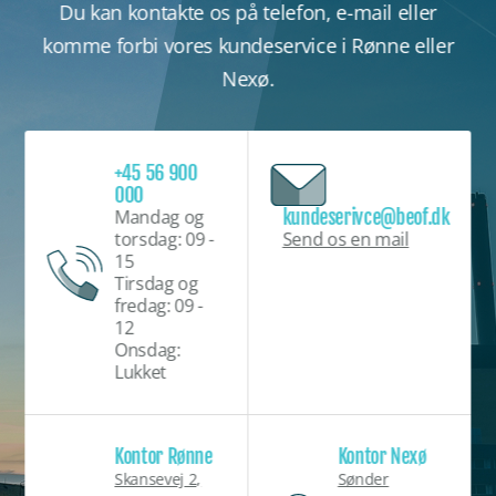
Du kan kontakte os på telefon, e-mail eller
komme forbi vores kundeservice i Rønne eller
Nexø.
+45 56 900
000
kundeserivce@beof.dk
Mandag og
Send os en mail
torsdag: 09 -
15
Tirsdag og
fredag: 09 -
12
Onsdag:
Lukket
Kontor Rønne
Kontor Nexø
Skansevej 2,
Sønder