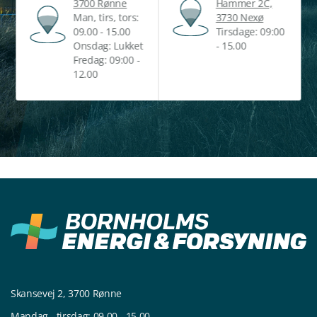
3700 Rønne
Hammer 2C,
Man, tirs, tors:
3730 Nexø
09.00 - 15.00
Tirsdage: 09:00
Onsdag: Lukket
- 15.00
Fredag: 09:00 -
12.00
Skansevej 2, 3700 Rønne
Mandag - tirsdag: 09.00 - 15.00