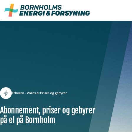
Fortsæt
til
indhold
Erhverv - Vores el
Priser og gebyrer
Abonnement, priser og gebyrer
på el på Bornholm