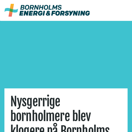
Fortsæt
til
indhold
Nysgerrige
bornholmere blev
klogere på Bornholms