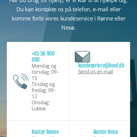
Har du brug for hjælp, er vi klar til at hjælpe dig.
Du kan kontakte os på telefon, e-mail eller
komme forbi vores kundeservice i Rønne eller
Nexø.
+45 56 900
000
kundeserivce@beof.dk
Mandag og
Send os en mail
torsdag: 09 -
15
Tirsdag og
fredag: 09 -
12
Onsdag:
Lukket
Kontor Rønne
Kontor Nexø