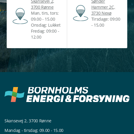
Skansevej 2,
Sønder
3700 Rønne
Hammer 2C,
Man, tirs, tors:
3730 Nexø
09.00 - 15.00
Tirsdage: 09:00
Onsdag: Lukket
- 15.00
Fredag: 09:00 -
12.00
Skansevej 2, 3700 Rønne
Mandag - tirsdag: 09.00 - 15.00