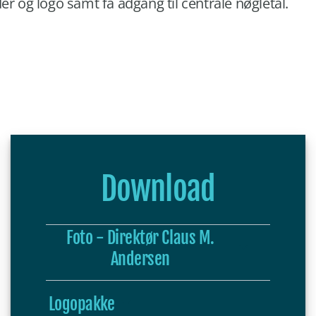
r og logo samt få adgang til centrale nøgletal.
Download
Foto - Direktør Claus M.
Andersen
Logopakke