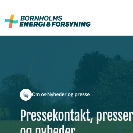
Fortsæt
til
indhold
Om os
Nyheder og presse
Pressekontakt, presse
og nyheder