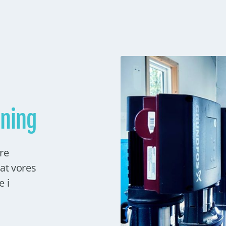
yning
re
 at vores
e i