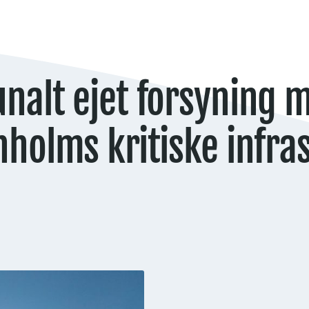
alt ejet forsyning 
nholms kritiske infra