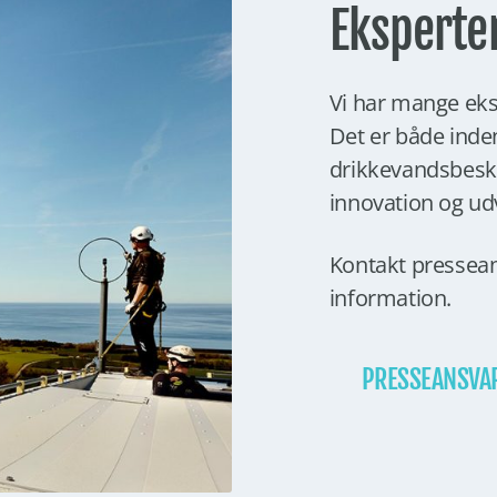
Eksperte
Vi har mange eksp
Det er både inde
drikkevandsbesky
innovation og udv
Kontakt pressean
information.
PRESSEANSVA