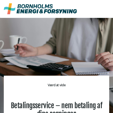
Fortsæt
til
indhold
Værd at vide
Betalingsservice
– nem betaling af