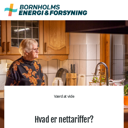
Fortsæt
til
indhold
Værd at vide
Hvad er
n
ettariffer?