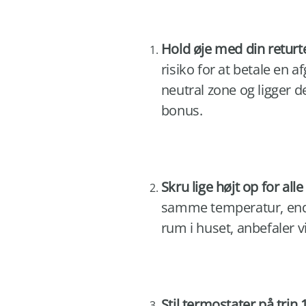
Hold øje med din retur
risiko for at betale en a
neutral zone og ligger d
bonus.
Skru lige højt op for al
samme temperatur, end hv
rum i huset, anbefaler v
Stil termostater på trin 