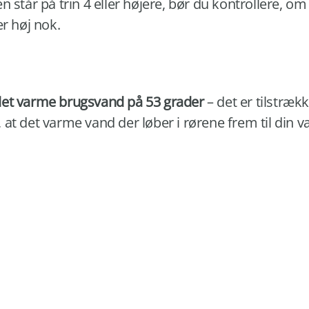
n står på trin 4 eller højere, bør du kontrollere,
er høj nok.
et varme brugsvand på 53 grader
– det er tilstrækk
r, at det varme vand der løber i rørene frem til din 