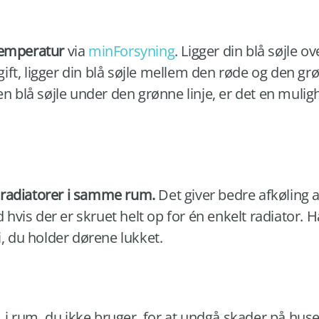
temperatur
via
minForsyning
. Ligger din blå søjle ov
fgift, ligger din blå søjle mellem den røde og den grøn
en blå søjle under den grønne linje, er det en muligh
le radiatorer i samme rum.
Det giver bedre afkøling at
is der er skruet helt op for én enkelt radiator. Ha
i, du holder dørene lukket.
1
i rum, du ikke bruger, for at undgå skader på huse