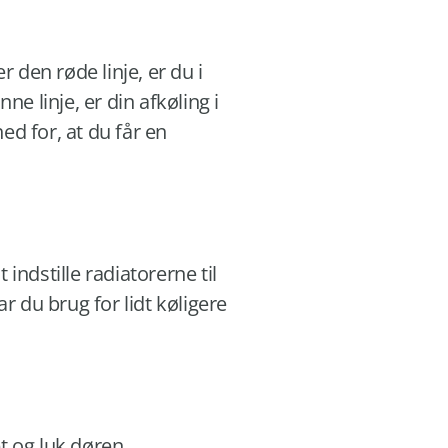
er den røde linje, er du i
ne linje, er din afkøling i
ed for, at du får en
 indstille radiatorerne til
r du brug for lidt køligere
t og luk døren.