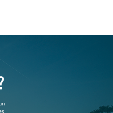
?
kan
es