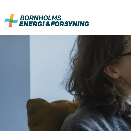
Fortsæt
til
indhold