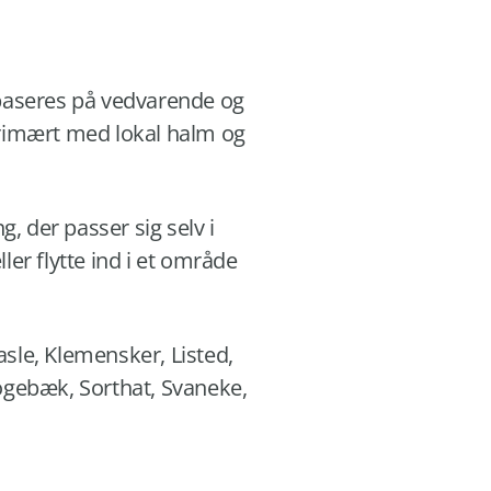
 baseres på vedvarende og
rimært med lokal halm og
, der passer sig selv i
er flytte ind i et område
asle, Klemensker, Listed,
ogebæk, Sorthat, Svaneke,