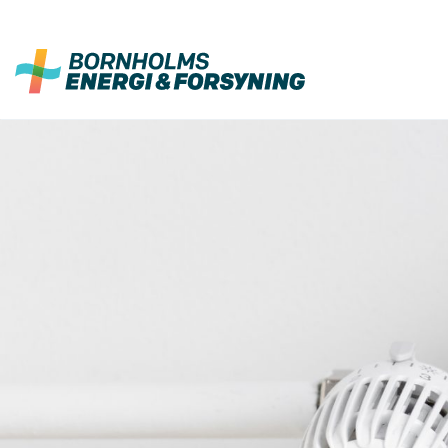
Fortsæt
til
indhold