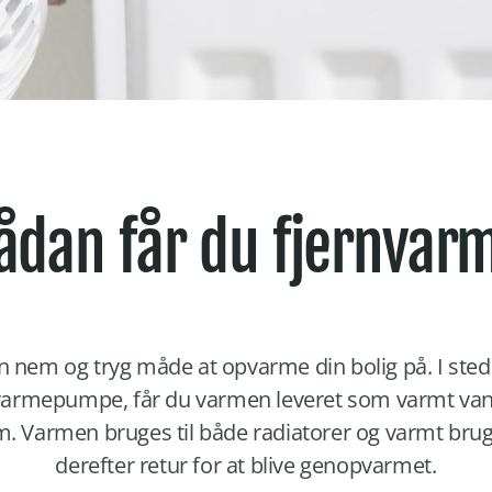
ådan får du fjernvar
 nem og tryg måde at opvarme din bolig på. I stede
r varmepumpe, får du varmen leveret som varmt v
hjem. Varmen bruges til både radiatorer og varmt br
derefter retur for at blive genopvarmet.