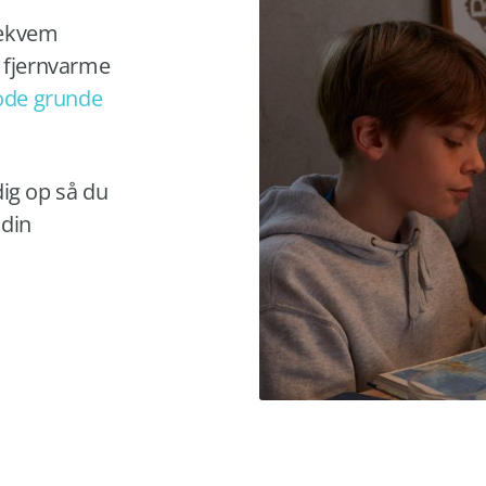
bekvem
m fjernvarme
ode grunde
dig op så du
 din