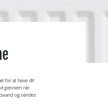
me
t for at have dit
and gennem rør
ugsvand og sendes