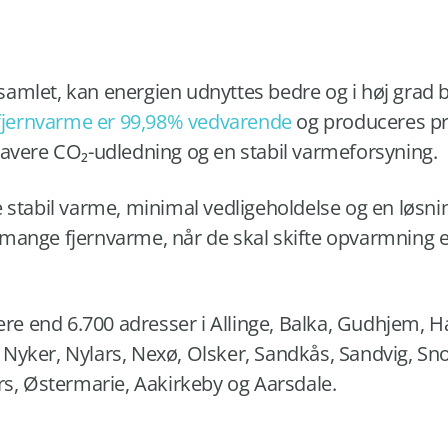
amlet, kan energien udnyttes bedre og i høj grad
fjernvarme er 99,98% vedvarende
og produceres p
il lavere CO₂-udledning og en stabil varmeforsyning.
 stabil varme, minimal vedligeholdelse og en løsning
ange fjernvarme, når de skal skifte opvarmning ell
re end 6.700 adresser i Allinge, Balka, Gudhjem, H
Nyker, Nylars, Nexø, Olsker, Sandkås, Sandvig, Sn
ars, Østermarie, Aakirkeby og Aarsdale.