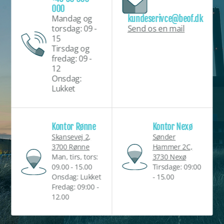
000
kundeserivce@beof.dk
Mandag og
Send os en mail
torsdag: 09 -
15
Tirsdag og
fredag: 09 -
12
Onsdag:
Lukket
Kontor Rønne
Kontor Nexø
Skansevej 2,
Sønder
3700 Rønne
Hammer 2C,
Man, tirs, tors:
3730 Nexø
09.00 - 15.00
Tirsdage: 09:00
Onsdag: Lukket
- 15.00
Fredag: 09:00 -
12.00