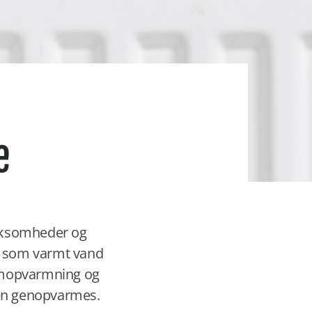
e
irksomheder og
n som varmt vand
umopvarmning og
den genopvarmes.