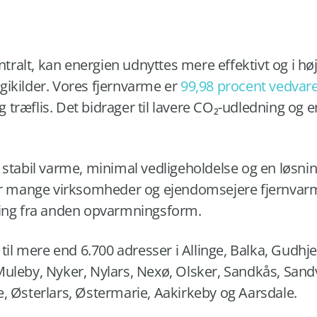
ralt, kan energien udnyttes mere effektivt og i hø
gikilder. Vores fjernvarme er
99,98 procent vedvar
træflis. Det bidrager til lavere CO₂-udledning og e
 stabil varme, minimal vedligeholdelse og en løsning
ger mange virksomheder og ejendomsejere fjernvar
ring fra anden opvarmningsform.
e til mere end 6.700 adresser i Allinge, Balka, Gudh
Muleby, Nyker, Nylars, Nexø, Olsker, Sandkås, Sand
, Østerlars, Østermarie, Aakirkeby og Aarsdale.