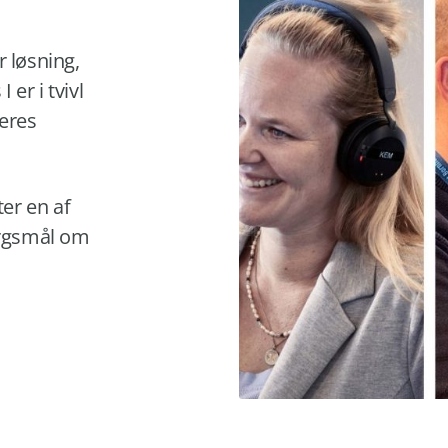
r løsning,
er i tvivl
jeres
er en af
ørgsmål om