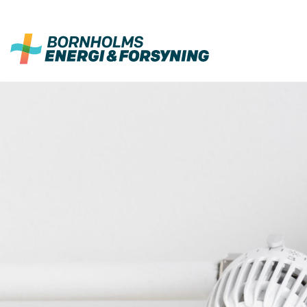
Fortsæt
til
indhold