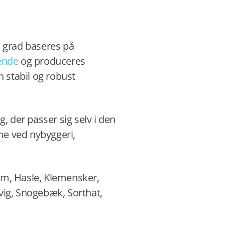
j grad baseres på
ende
og produceres
n stabil og robust
, der passer sig selv i den
me ved nybyggeri,
jem, Hasle, Klemensker,
vig, Snogebæk, Sorthat,