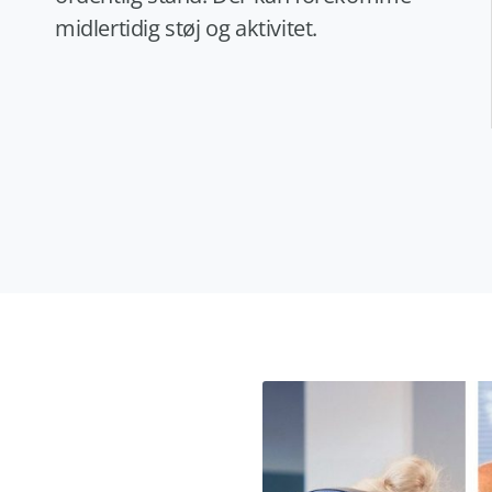
midlertidig støj og aktivitet.