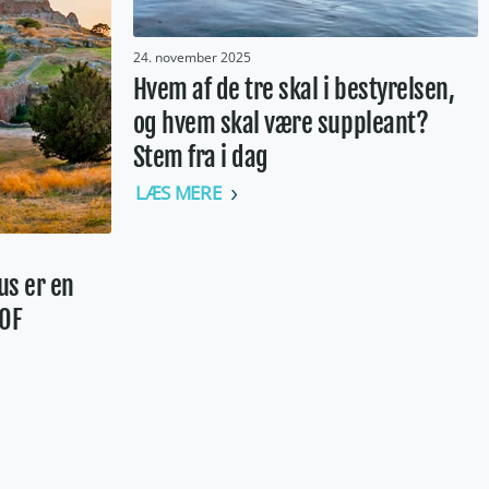
24. november 2025
Hvem af de tre skal i bestyrelsen,
og hvem skal være suppleant?
Stem fra i dag
LÆS MERE
s er en
EOF