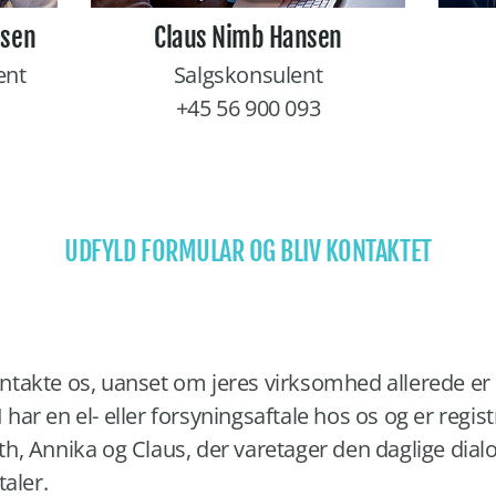
nsen
Claus Nimb Hansen
ent
Salgskonsulent
+45 56 900 093
UDFYLD FORMULAR OG BLIV KONTAKTET
 kontakte os, uanset om jeres virksomhed allerede er
 I har en el- eller forsyningsaftale hos os og er re
h, Annika og Claus, der varetager den daglige dial
taler.