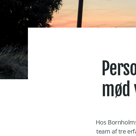
Perso
mød 
Hos Bornholms 
team af tre er