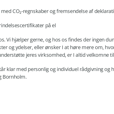
se med CO₂-regnskaber og fremsendelse af deklarat
ndelsescertifikater på el
os. Vi hjælper gerne, og hos os findes der ingen d
ter og ydelser, eller ønsker I at høre mere om, hv
erstøtte jeres virksomhed, er I altid velkomne til a
tår klar med personlig og individuel rådgivning og
og Bornholm.