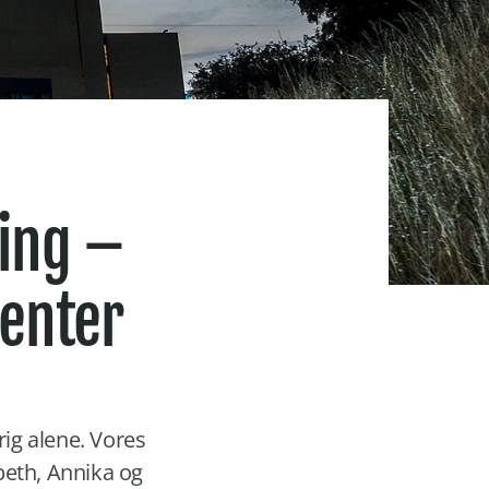
ning –
enter
ig alene. Vores
beth, Annika og