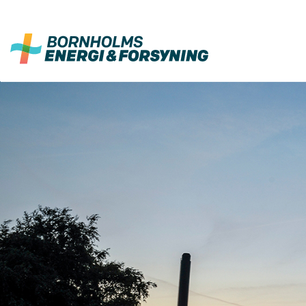
Fortsæt
til
indhold