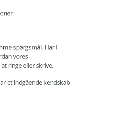
ioner
umme spørgsmål. Har I
ordan vores
t ringe eller skrive.
 har et indgående kendskab