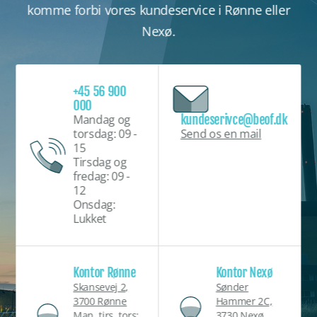
komme forbi vores kundeservice i Rønne eller
Nexø.
+45 56 900
000
kundeserivce@beof.dk
Mandag og
Send os en mail
torsdag: 09 -
15
Tirsdag og
fredag: 09 -
12
Onsdag:
Lukket
Kontor Rønne
Kontor Nexø
Skansevej 2,
Sønder
3700 Rønne
Hammer 2C,
Man, tirs, tors:
3730 Nexø