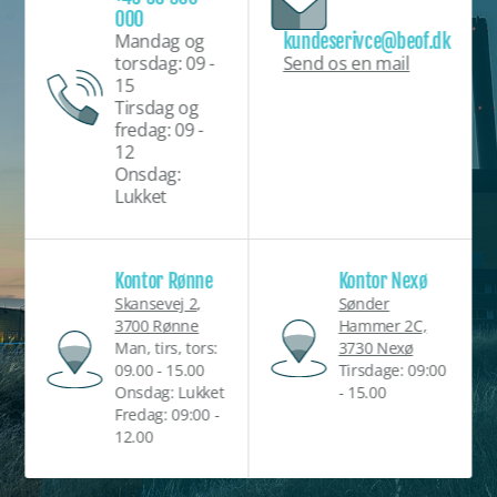
000
kundeserivce@beof.dk
Mandag og
Send os en mail
torsdag: 09 -
15
Tirsdag og
fredag: 09 -
12
Onsdag:
Lukket
Kontor Rønne
Kontor Nexø
Skansevej 2,
Sønder
3700 Rønne
Hammer 2C,
Man, tirs, tors:
3730 Nexø
09.00 - 15.00
Tirsdage: 09:00
Onsdag: Lukket
- 15.00
Fredag: 09:00 -
12.00