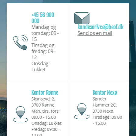
+45 56 900
000
kundeserivce@beof.dk
Mandag og
Send os en mail
torsdag: 09 -
15
Tirsdag og
fredag: 09 -
12
Onsdag:
Lukket
Kontor Rønne
Kontor Nexø
Skansevej 2,
Sønder
3700 Rønne
Hammer 2C,
Man, tirs, tors:
3730 Nexø
09.00 - 15.00
Tirsdage: 09:00
Onsdag: Lukket
- 15.00
Fredag: 09:00 -
12.00