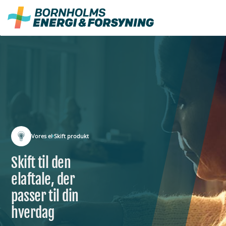
Fortsæt
til
indhold
Vores el
Skift produkt
Skift til den
elaftale, der
passer til din
hverdag